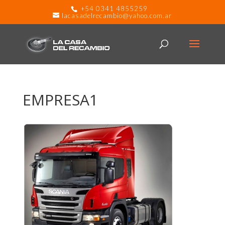
+54 0341 4855259
lacasadelrecambio@yahoo.com.ar
EMPRESA1